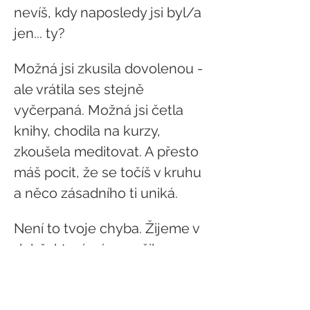
nevíš, kdy naposledy jsi byl/a 
jen... ty?
Možná jsi zkusila dovolenou - 
ale vrátila ses stejně 
vyčerpaná. Možná jsi četla 
knihy, chodila na kurzy, 
zkoušela meditovat. A přesto 
máš pocit, že se točíš v kruhu 
a něco zásadního ti uniká.
Není to tvoje chyba. Žijeme v 
době, která nás naučila 
výkon, ne bytí. Rychlost, ne 
klid. Dávat a dávat, bez 