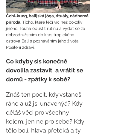
Čchi-kung, balijská jóga, rituály, nádherná 
příroda. 
Ticho, které léčí víc než cokoliv 
jiného. Touha opustit rutinu a vydat se za 
dobrodružstvím do krás tropického 
ostrova Bali s poznáváním jeho života. 
Posílení zdraví.
Co kdyby sis konečně 
dovolila zastavit  a vrátit se 
domů - zpátky k sobě?
Znáš ten pocit, kdy vstaneš 
ráno a už jsi unavenýá? Kdy 
děláš věci pro všechny 
kolem, jen ne pro sebe? Kdy 
tělo bolí, hlava přetéká a ty 