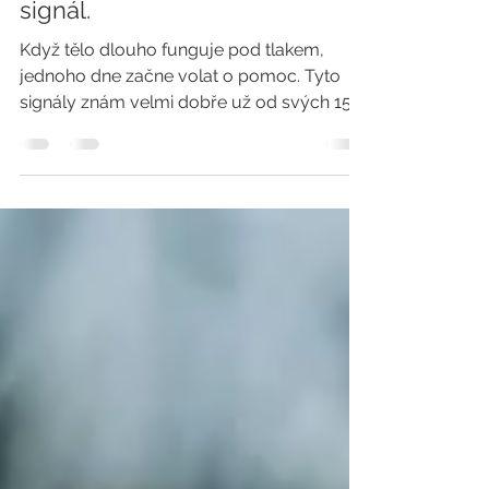
20. 5.
Minut čtení: 2
Úzkost není slabost. Je to
signál.
Když tělo dlouho funguje pod tlakem,
jednoho dne začne volat o pomoc. Tyto
signály znám velmi dobře už od svých 15
let. Jako mladá holka jsem je ale
ignorovala. Nikdo je neřešil — a ani já ne. Ve
21 letech přišel kolaps. Brzy? Ano. Rok
práce v zahraničí, neustálý tlak,
neschopnost říkat ne a úplné odpojení od
vlastního těla mě stály zdraví, energii i
vnitřní stabilitu. Dotáhla jsem to tak daleko,
že jsem jednoho dne zvracela krev a
skončila u lékaře. Nepřeháním. Paradoxně
prá