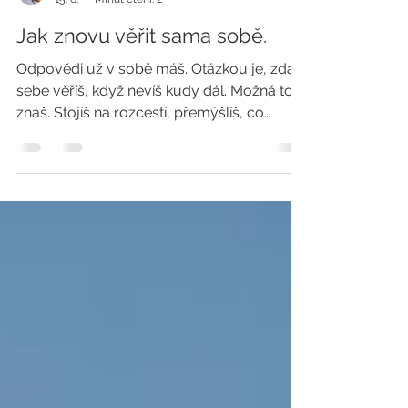
janaholcakova77
15. 6.
Minut čtení: 2
Jak znovu věřit sama sobě.
Odpovědi už v sobě máš. Otázkou je, zda v
sebe věříš, když nevíš kudy dál. Možná to
znáš. Stojíš na rozcestí, přemýšlíš, co
udělat, a v hlavě se ti honí tisíc myšlenek.
Čím víc nad tím přemýšlíš, tím větší zmatek
v hlavě máš. A přitom někde uvnitř už
odpověď dávno znáš. Důvěra v sebe
neznamená, že nikdy nepochybuješ nebo
že máš všechno pod kontrolou. Znamená,
že se naučíš víc naslouchat sama sobě.
Svému tělu, pocitům a tichému hlasu
uvnitř sebe. Mně v tom pomáhá čchi-kung
a T