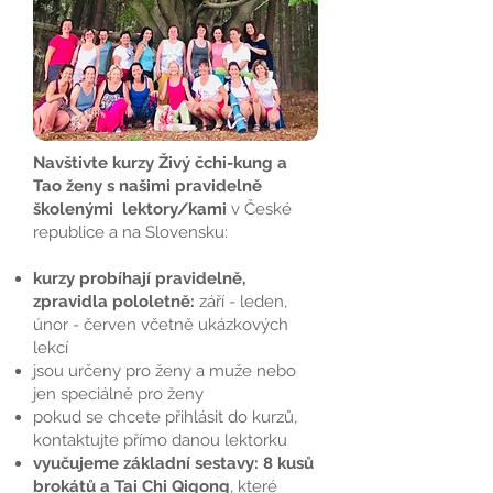
Navštivte kurzy Živý čchi-kung a
Tao ženy s našimi pravidelně
školenými lektory/kami
v České
republice a na Slovensku:
kurzy probíhají pravidelně,
zpravidla pololetně:
září - leden,
únor - červen včetně ukázkových
lekcí
jsou určeny pro ženy a muže nebo
jen speciálně pro ženy
pokud se chcete přihlásit do kurzů,
kontaktujte přímo danou lektorku
vyučujeme základní sestavy:
8 kusů
brokátů
a
Tai Chi Qigong
, které