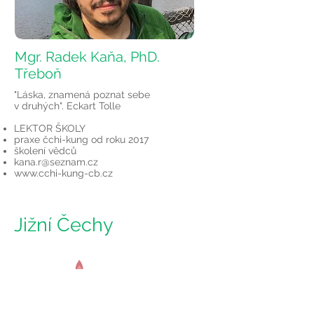
Mgr. Radek Kaňa, PhD.
Třeboň
"Láska, znamená poznat sebe
v druhých". Eckart Tolle
LEKTOR ŠKOLY
praxe čchi-kung od roku 2017
školení vědců
kana.r@seznam.cz
www.cchi-kung-cb.cz
Jižní Čechy