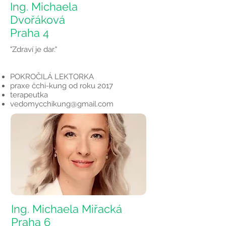
Ing. Michaela
Dvořáková
Praha 4
"Zdraví je dar."
POKROČILÁ LEKTORKA
praxe čchi-kung od roku 2017
terapeutka
vedomycchikung@gmail.com
Ing. Michaela Miřacká
Praha 6