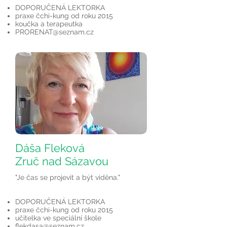
DOPORUČENÁ LEKTORKA
praxe čchi-kung od roku 2015
koučka a terapeutka
PRORENAT@seznam.cz
Dáša Fleková
Zruč nad Sázavou
"Je čas se projevit a být viděna."
DOPORUČENÁ LEKTORKA
praxe čchi-kung od roku 2015
učitelka ve speciální škole
flekdasa@seznam.cz