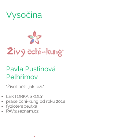
Vysočina
Pavla Pustinová
Pelhřimov
"Život běží, jak leží."
LEKTORKA ŠKOLY
praxe čchi-kung od roku 2018
fyzioterapeutka
PAV@seznam.cz