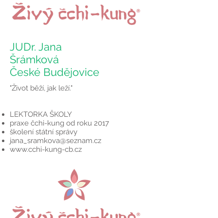
JUDr. Jana
Šrámková
České Budějovice
"Život běží, jak leží."
LEKTORKA ŠKOLY
praxe čchi-kung od roku 2017
školení státní správy
jana_sramkova@seznam.cz
www.cchi-kung-cb.cz