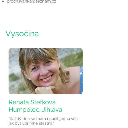
proch.ivanka@seznam.cz
Vysočina
Renata Štefková
Humpolec, Jihlava
"Každý den se mám naučit jednu věc -
jak být upřímně šťastná."