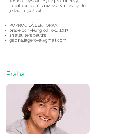
korunou vysoko. Být v proudu řeky,
tančit po cestě s rozevlátými vlasy. To
je tao, to je život."
POKROČILÁ LEKTORKA
praxe čchi-kung od roku 2017
shiatsu terapeutka
gabina.jagerova@gmail.com
Praha