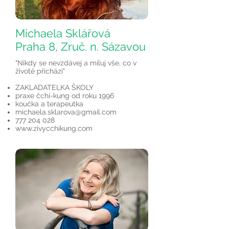
Michaela Sklářová
Praha 8, Zruč. n. Sázavou
"Nikdy se nevzdávej a miluj vše, co v
životě přichází"
ZAKLADATELKA ŠKOLY
praxe čchi-kung od roku 1996
koučka a terapeutka
michaela.sklarova@gmail.com
777 204 028
www.zivycchikung.com