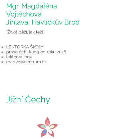
Mgr. Magdaléna
Vojtěchová
Jihlava, Havlíčkův Brod
"Život běží, jak leží."
LEKTORKA ŠKOLY
praxe čchi-kung od roku 2018
lektorka jógy
magvo@centrum.cz
Jižní Čechy