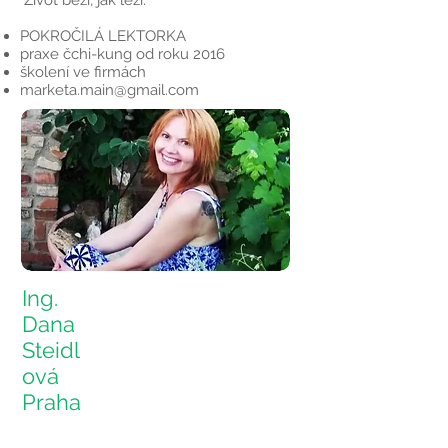
"Život běží, jak leží."
POKROČILÁ LEKTORKA
praxe čchi-kung od roku 2016
školení ve firmách
marketa.main@gmail.com
Ing.
Dana
Steidl
ová
Praha