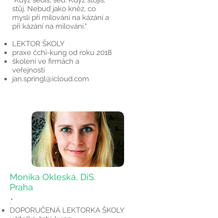
"Když sedíš, seď. Když stojíš,
stůj. Nebuď jako kněz, co
myslí při milování na kázání a
při kázání na milování."
LEKTOR ŠKOLY
praxe čchi-kung od roku 2018
školení ve firmách a
veřejnosti
jan.springl@icloud.com
Monika Okleská, DiS.
Praha
."
DOPORUČENÁ LEKTORKA ŠKOLY