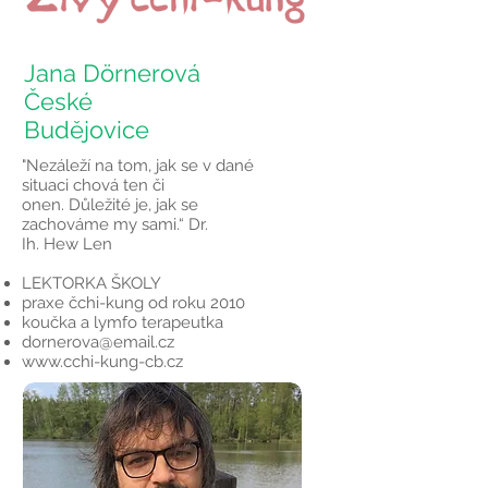
Jana Dörnerová
České
Budějovice
"Nezáleží na tom, jak se v dané
situaci chová ten či
onen. Důležité je, jak se
zachováme my sami.“ Dr.
Ih. Hew Len
LEKTORKA ŠKOLY
praxe čchi-kung od roku 2010
koučka a lymfo terapeutka
dornerova@email.cz
www.cchi-kung-cb.cz