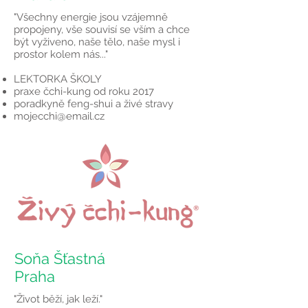
"Všechny energie jsou vzájemně
propojeny, vše souvisí se vším a chce
být vyživeno, naše tělo, naše mysl i
prostor kolem nás..."
LEKTORKA ŠKOLY
praxe čchi-kung od roku 2017
poradkyně feng-shui a živé stravy
mojecchi@email.cz
Soňa Šťastná
Praha
"Život běží, jak leží."