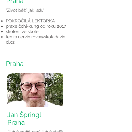
Praha
"Život běží, jak leží."
POKROČILÁ LEKTORKA
praxe čchi-kung od roku 2017
školení ve škole
lenka.cervinkova@skoladavin
ci.cz
Praha
Jan Špringl
Praha