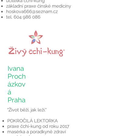
učitelka čchi-kung
základní praxe čínské medicíny
hoskova666@seznam.cz
tel.
604 986 086
Ivana
Proch
ázkov
á
Praha
"Život běží, jak leží."
POKROČILÁ LEKTORKA
praxe čchi-kung od roku 2017
masérka a poradkyně zdraví