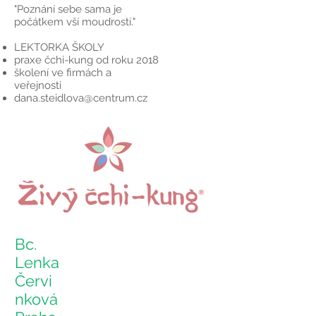
"Poznání sebe sama je
počátkem vší moudrostí."
LEKTORKA ŠKOLY
praxe čchi-kung od roku 2018
školení ve firmách a
veřejnosti
dana.steidlova@centrum.cz
Bc.
Lenka
Červi
nková