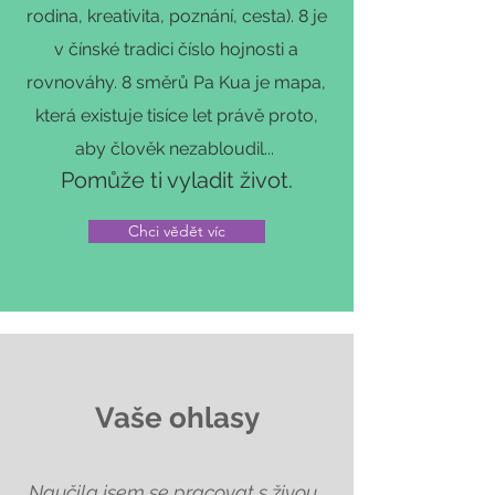
rodina, kreativita, poznání, cesta). 8 je
v čínské tradici číslo hojnosti a
rovnováhy. 8 směrů Pa Kua je mapa,
která existuje tisíce let právě proto,
aby člověk nezabloudil...
Pomůže ti vyladit život.
Chci vědět víc
Vaše ohlasy
„Naučila jsem se pracovat s živou