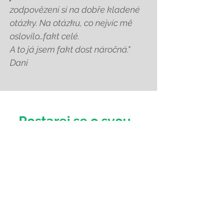
zodpovězení si na dobře kladené
otázky. Na otázku, co nejvíc mě
oslovilo…fakt celé.
A to já jsem fakt dost náročná."
Dani
Postarej se o svou
energii. Začni
hned.
Bolí tě záda? Jsi často
unavená? Je toho