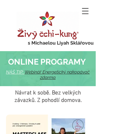
s Michaelou Liyah Sklářovou
ONLINE PROGRAMY
NÁŠ TIP:
Webinář Energetický nakopávač
zdarma
Návrat k sobě. Bez velkých
závazků. Z pohodlí domova.