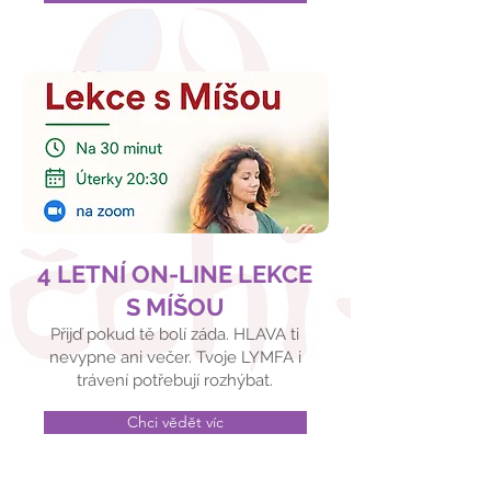
4 LETNÍ ON-LINE LEKCE
S MÍŠOU
Přijď pokud tě bolí záda. HLAVA ti
nevypne ani večer. Tvoje LYMFA i
trávení potřebují rozhýbat.
Chci vědět víc