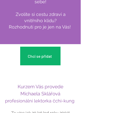
sebe!
Zvolíte si cestu zdraví a
vnitřního klidu?
Rozhodnutí pro je jen na Vás!
Chci se přidat
Kurzem Vás provede
Michaela Sklářová
profesionální lektorka čchi-kung
Za více jak 20 let (od roku 2002)