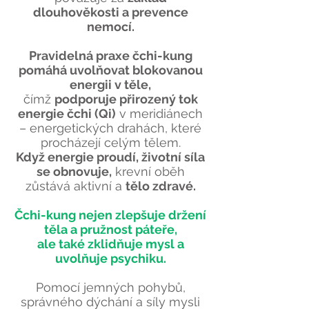
dlouhověkosti a prevence
nemocí.
Pravidelná praxe čchi-kung
pomáhá uvolňovat blokovanou
energii v těle,
čímž
podporuje přirozený tok
energie čchi (Qi)
v meridiánech
– energetických drahách, které
procházejí celým tělem.
Když energie proudí, životní síla
se obnovuje,
krevní oběh
zůstává aktivní a
tělo zdravé.
Čchi-kung nejen zlepšuje držení
těla a pružnost páteře,
ale také zklidňuje mysl a
uvolňuje psychiku.
Pomocí jemných pohybů,
správného dýchání a síly mysli