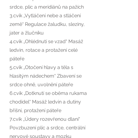
srdce, plic a meridiánů na pažích
3.cvik „Vytláčení nebe a stláčení
země“ Regulace žaludku, sleziny,
jater a žlučníku
4.cvik „Ohlédnutí se vzad“ Masáž
ledvin, rotace a protažení celé
páteře
5.cvik „Otočení hlavy a těla s
hlasitým nádechem“ Zbavení se
srdce ohně, uvolnění páteře
6.cvik „Dotknutí se oběma rukama
chodidel“ Masáž ledvin a dutiny
břišní, protažení páteře
7.cvik „Údery rozevřenou dlaní“
Povzbuzení plic a srdce, centrální
nervové soustavy a mozku