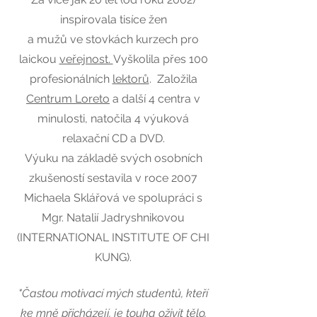
inspirovala tisíce žen
a mužů ve stovkách kurzech pro
laickou
veřejnost.
Vyškolila přes 100
profesionálních
lektorů
. Založila
Centrum Loreto
a další 4 centra v
minulosti, natočila 4 výuková
relaxační CD a DVD.
Výuku na základě svých osobních
zkušeností sestavila v roce 2007
Michaela Sklářová ve spolupráci s
Mgr. Natalií Jadryshnikovou
(INTERNATIONAL INSTITUTE OF CHI
KUNG).
"Častou motivací mých studentů, kteří
ke mně přicházejí, je touha oživit tělo,