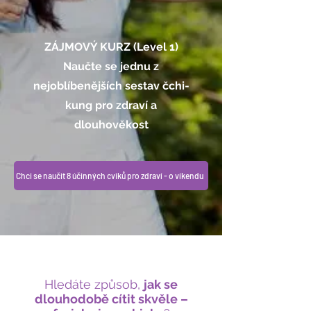
ZÁJMOVÝ KURZ (Level 1)
Naučte se jednu z
nejoblíbenějších sestav čchi-
kung pro zdraví a
dlouhověkost
Chci se naučit 8 účinných cviků pro zdraví - o víkendu
Hledáte způsob,
jak se
dlouhodobě cítit skvěle –