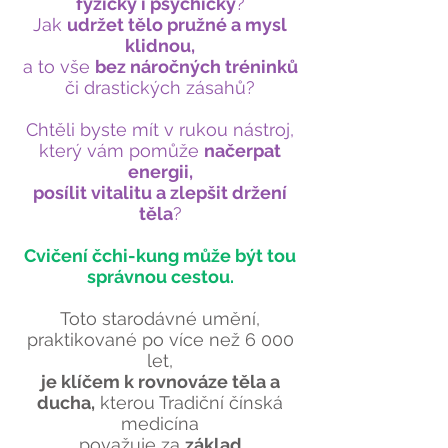
fyzicky i psychicky
?
Jak
udržet tělo pružné a mysl
klidnou,
a to vše
bez náročných tréninků
či drastických zásahů?
Chtěli byste mít v rukou nástroj,
který vám pomůže
načerpat
energii,
posílit vitalitu a zlepšit držení
těla
?
Cvičení čchi-kung může být tou
správnou cestou.
Toto starodávné umění,
praktikované po více než 6 000
let,
je klíčem k rovnováze těla a
ducha,
kterou Tradiční čínská
medicína
považuje za
základ