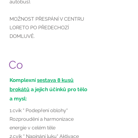
autobus).
MOŽNOST PŘESPÁNÍ V CENTRU
LORETO PO PŘEDECHOZÍ
DOMLUVĚ.
Co
Komplexní
sestava 8 kusů
brokátů
a jejich účinků pro tělo
a mysl:
​1.cvik “ Podepření oblohy“
Rozproudění a harmonizace
energie v celém těle
2.cvik “ Napínání luku“ Aktivace