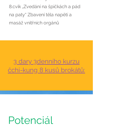
8.cvik „Zvedání na špičkách a pád
na paty“ Zbavení těla napětí a
masáž vnitřních orgánů
3 dary 3denního kurzu
čchi-kung 8 kusů brokátů:
Naučte se
Potenciál