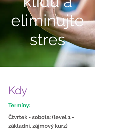
klidu a
eliminujte
stres
Kdy
Termíny:
Čtvrtek - sobota: (
level
1 -
základní, zájmový kurz)