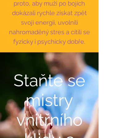
proto, aby muži po bojích
dokázali rychle získat zpět
svoji energii, uvolnili
nahromaděný stres a cítili se
fyzicky i psychicky dobře.
Staňte se
mistry
vnitřního