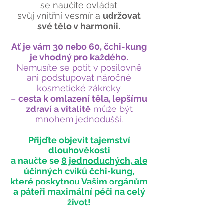
se naučíte ovládat
svůj vnitřní vesmír a
udržovat
své tělo v harmonii.
Ať je vám 30 nebo 60, čchi-kung
je vhodný pro každého.
Nemusíte se potit v posilovně
ani podstupovat náročné
kosmetické zákroky
–
cesta k omlazení těla, lepšímu
zdraví a vitalitě
může být
mnohem jednodušší.
Přijďte objevit tajemství
dlouhověkosti
a naučte se
8 jednoduchých, ale
účinných cviků čchi-kung,
které poskytnou Vašim orgánům
a páteři maximální péči na celý
život!