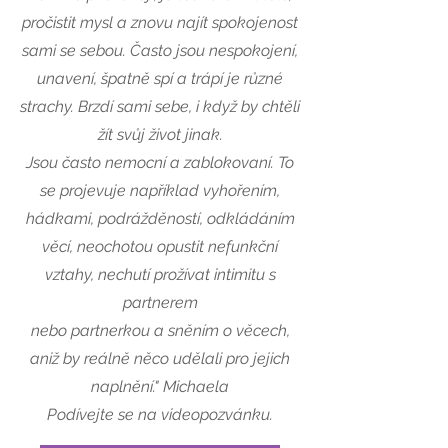
pročistit mysl a znovu najít spokojenost
sami se sebou. Často jsou nespokojení,
unavení, špatně spí a trápí je různé
strachy. Brzdí sami sebe, i když by chtěli
žít svůj život jinak.
Jsou často nemocní a zablokovaní. To
se projevuje například vyhořením,
hádkami, podrážděností, odkládáním
věcí, neochotou opustit nefunkční
vztahy, nechutí prožívat intimitu s
partnerem
nebo partnerkou a sněním o věcech,
aniž by reálně něco udělali pro jejich
naplnění."
Michaela
Podívejte se na videopozvánku.