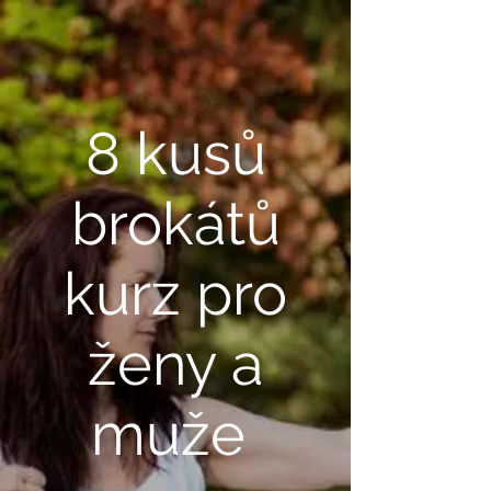
8 kusů
brokátů
kurz pro
ženy a
muže