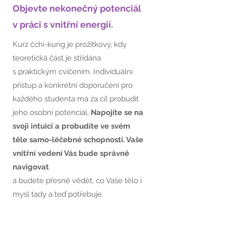
pracovat
Objevte nekonečný potenciál
v práci s vnitřní energií.
s tělem,
Kurz čchi-kung je prožitkový, kdy
teoretická část je střídána
myslí a
s praktickým cvičením. Individuální
přístup a konkrétní doporučení pro
každého studenta má za cíl probudit
energií
jeho osobní potenciál.
Napojíte se na
svoji intuici a probudíte ve svém
těle samo-léčebné schopnosti. Vaše
vnitřní vedení Vás bude správně
navigovat
a budete přesně vědět, co Vaše tělo i
mysl tady a teď potřebuje.