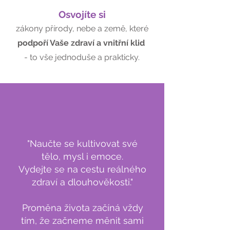
Osvojíte si
zákony přírody, nebe a země, které
podpoří Vaše zdraví a vnitřní klid
- to vše jednoduše a prakticky.
"Naučte se kultivovat své
tělo, mysl i emoce.
Vydejte se na cestu reálného
zdraví a dlouhověkosti."
Proměna života začíná vždy
tím, že začneme měnit sami