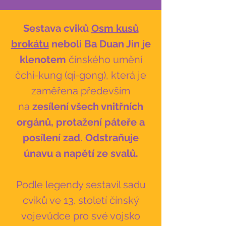
Sestava cviků
Osm kusů
brokátu
neboli Ba Duan Jin je
klenotem
čínského umění
čchi-kung (qi-gong), která je
zaměřena především
na
zesílení všech vnitřních
orgánů, protažení páteře a
posílení zad. Odstraňuje
únavu a napětí ze svalů.
Podle legendy sestavil sadu
cviků ve 13. století čínský
vojevůdce pro své vojsko