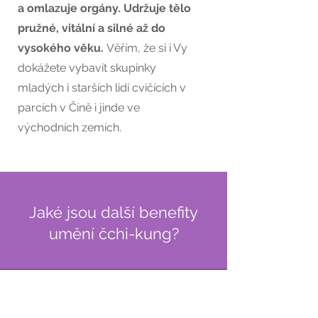
a omlazuje orgány. Udržuje tělo
pružné, vitální a silné až do
vysokého věku.
Věřím, že si i Vy
dokážete vybavit skupinky
mladých i starších lidí cvičících v
parcích v Číně i jinde ve
východních zemích.
Jaké jsou další benefity
umění čchi-kung?
1/
Č
chi-kung
vede k rozvoji těla,