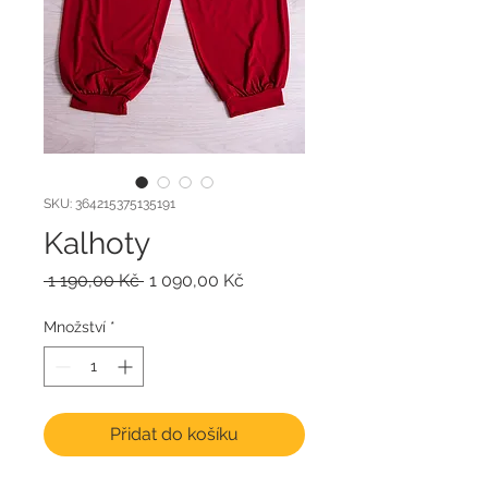
SKU: 364215375135191
Kalhoty
Běžná
Zvýhodněná
 1 190,00 Kč 
1 090,00 Kč
cena
cena
Množství
*
Přidat do košíku