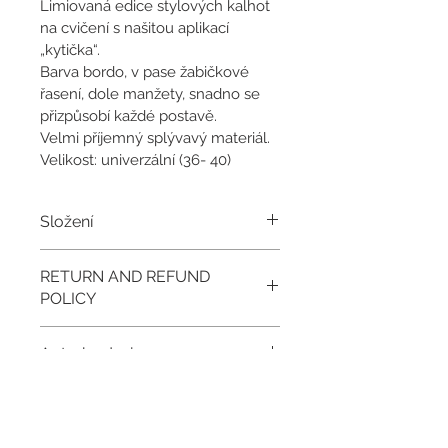
Limiovaná edice stylových kalhot 
na cvičení s našitou aplikací 
„kytička“.
Barva bordo, v pase žabičkové 
řasení, dole manžety, snadno se 
přizpůsobí každé postavě.
Velmi příjemný splývavý materiál.
Velikost: univerzální (36- 40)
Složení
Materiál 95% bavlna, 5% 
RETURN AND REFUND
elastan. Praní na 30 st. po rubu.
POLICY
I’m a Return and Refund policy. I’m a 
Autorka designu
great place to let your customers 
know what to do in case they are 
Michaela Meera
dissatisfied with their purchase. 
Výrobce: Pizzetky
Having a straightforward refund or 
exchange policy is a great way to 