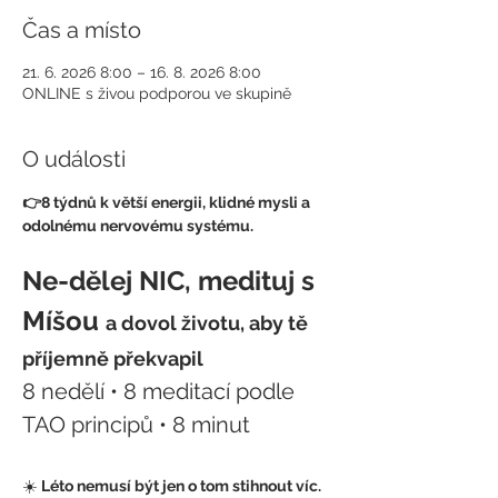
Čas a místo
21. 6. 2026 8:00 – 16. 8. 2026 8:00
ONLINE s živou podporou ve skupině
O události
👉8 týdnů k větší energii, klidné mysli a 
odolnému nervovému systému.
Ne-dělej NIC, medituj s 
Míšou
a dovol životu, aby tě 
příjemně překvapil
8 nedělí • 8 meditací podle 
TAO principů • 8 minut
☀️ 
Léto nemusí být jen o tom stihnout víc. 