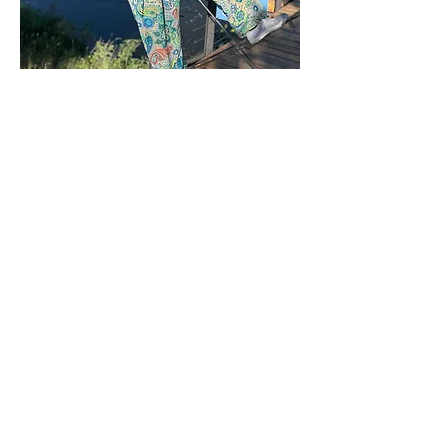
VHODNÉ PRO VŠECHNY, KTEŘÍ 
CHTĚJÍ PŘES LÉTO
Zobrazit více >
Sdílet událost