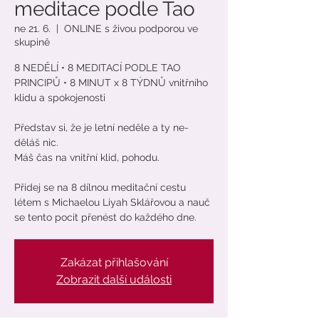
meditace podle Tao
ne 21. 6.
  |  
ONLINE s živou podporou ve
skupině
8 NEDĚLÍ • 8 MEDITACÍ PODLE TAO
PRINCIPŮ • 8 MINUT x 8 TÝDNŮ vnitřního
klidu a spokojenosti
Představ si, že je letní neděle a ty ne-
děláš nic.
Máš čas na vnitřní klid, pohodu.
Přidej se na 8 dílnou meditační cestu
létem s Michaelou Liyah Sklářovou a nauč
se tento pocit přenést do každého dne.
Zakázat přihlašování
Zobrazit další události