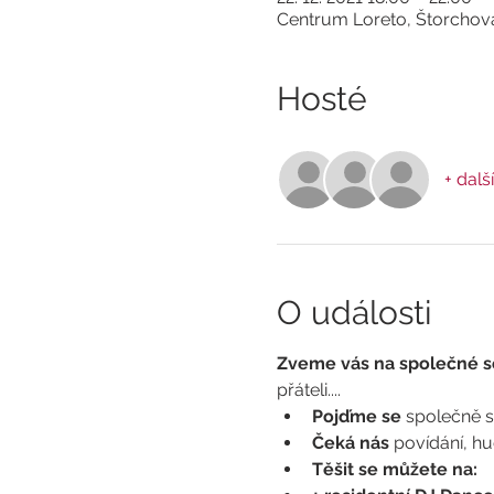
Centrum Loreto, Štorchov
Hosté
+ dalš
O události
Zveme vás na společné se
přáteli....
Pojďme se 
společně se
Čeká nás
 povídání, hu
Těšit se můžete na: