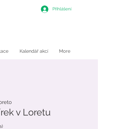
Přihlášení
tace
Kalendář akcí
More
oreto
rek v Loretu
a)