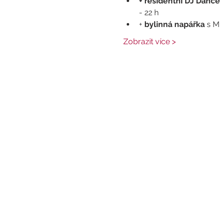
+ residentní DJ Dance
- 22 h
+ 
bylinná napářka
 s M
Zobrazit více >