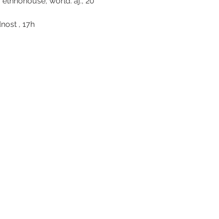
 ethnohouse, world. aj., 20 
nost , 17h