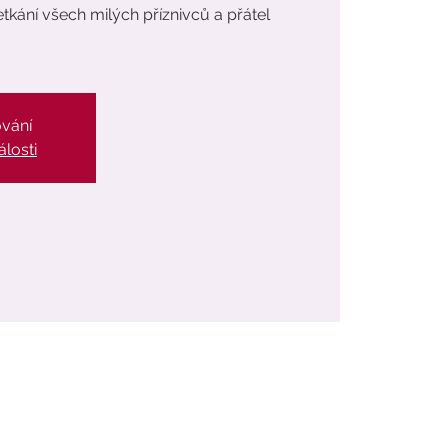
kání všech milých příznivců a přátel
ování
álosti