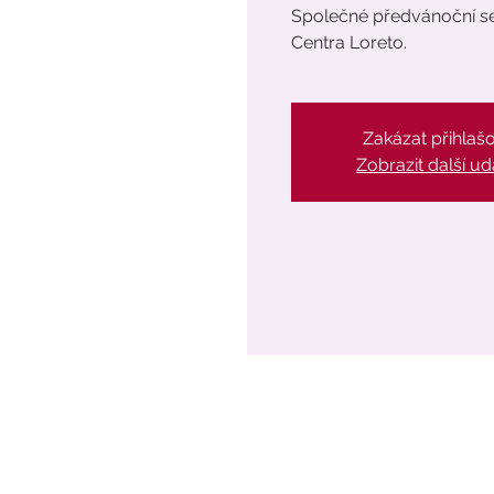
Společné předvánoční set
Centra Loreto.
Zakázat přihlaš
Zobrazit další ud