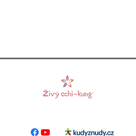
 E-mail:
info@zivycchikung.cz
Centrumloreto