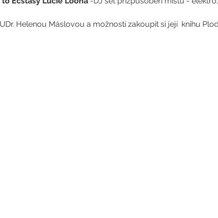
 to Ecstasy Lucie Loona 
-DJ set přizpůsoben místu - elektro,
UDr. Helenou Máslovou a možností zakoupit si její  knihu Plod