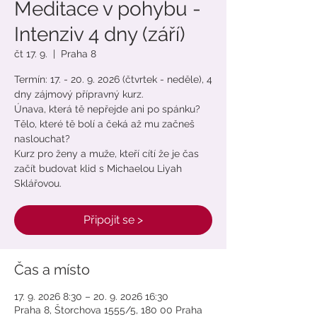
Meditace v pohybu -
Intenziv 4 dny (září)
čt 17. 9.
  |  
Praha 8
Termín: 17. - 20. 9. 2026 (čtvrtek - neděle), 4
dny zájmový přípravný kurz.
Únava, která tě nepřejde ani po spánku?
Tělo, které tě bolí a čeká až mu začneš
naslouchat?
Kurz pro ženy a muže, kteří cítí že je čas
začít budovat klid s Michaelou Liyah
Sklářovou.
Připojit se >
Čas a místo
17. 9. 2026 8:30 – 20. 9. 2026 16:30
Praha 8, Štorchova 1555/5, 180 00 Praha