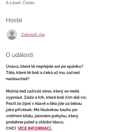
8-Libeň, Česko
Hosté
Zobrazit vše
O události
Únava, která tě nepřejde ani po spánku? 
Tělo, které tě bolí a čeká až mu začneš 
naslouchat? 
Možná teď zažíváš stres, který se nedá 
vypnout. Záda a krk, které bolí čím dál víc. 
Pocit že žiješ v hlavě a tělo jde za tebou 
jako přívěsek. Má hlubokou touhu po 
vnitřním klidu, jemném pohybu, který 
protáhne páteř a zklidní hlavu.
CHCI  
VÍCE INFORMACÍ.