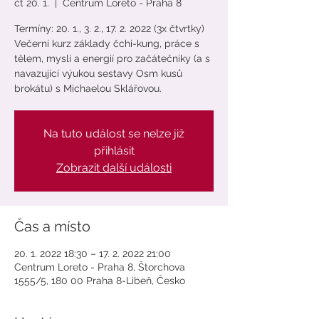
čt 20. 1.
  |  
Centrum Loreto - Praha 8
Termíny: 20. 1., 3. 2., 17. 2. 2022 (3x čtvrtky)
Večerní kurz základy čchi-kung, práce s
tělem, mysli a energií pro začátečníky (a s
navazující výukou sestavy Osm kusů
brokátu) s Michaelou Sklářovou.
Na tuto událost se nelze již
přihlásit
Zobrazit další události
Čas a místo
20. 1. 2022 18:30 – 17. 2. 2022 21:00
Centrum Loreto - Praha 8, Štorchova
1555/5, 180 00 Praha 8-Libeň, Česko