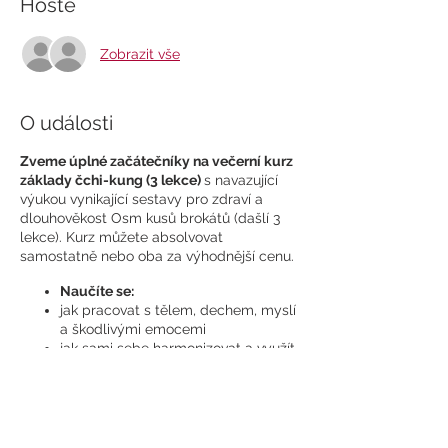
Hosté
Zobrazit vše
O události
Zveme úplné začátečníky na večerní kurz
základy čchi-kung (3 lekce)
s navazující
výukou vynikající sestavy pro zdraví a
dlouhověkost Osm kusů brokátů (dašlí 3
lekce). Kurz můžete absolvovat
samostatně nebo oba za výhodnější cenu.
Naučíte se:
jak pracovat s tělem, dechem, myslí
a škodlivými emocemi
jak sami sebe harmonizovat a využít
k tomu energii přírody a vlastní
mysli
jak udržovat tělo v dobré kondici a
zdraví do vysokého věku