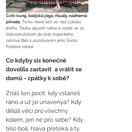
Čchi-kung, balijská jóga, rituály, nádherná 
příroda. 
Ticho, které léčí víc než cokoliv 
jiného. Touha opustit rutinu a vydat se za 
dobrodružstvím do krás tropického 
ostrova Bali s poznáváním jeho života. 
Posílení zdraví.
Co kdyby sis konečně 
dovolila zastavit  a vrátit se 
domů - zpátky k sobě?
Znáš ten pocit, kdy vstaneš 
ráno a už jsi unavenýá? Kdy 
děláš věci pro všechny 
kolem, jen ne pro sebe? Kdy 
tělo bolí, hlava přetéká a ty 