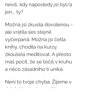
nevíš, kdy naposledy jsi byl/a 
jen... ty?
Možná jsi zkusila dovolenou - 
ale vrátila ses stejně 
vyčerpaná. Možná jsi četla 
knihy, chodila na kurzy, 
zkoušela meditovat. A přesto 
máš pocit, že se točíš v kruhu 
a něco zásadního ti uniká.
Není to tvoje chyba. Žijeme v 
době, která nás naučila 
výkon, ne bytí. Rychlost, ne 
klid. Dávat a dávat, bez 