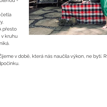
olenou - 
četla 
y, 
 přesto 
 v kruhu 
niká.
ijeme v době, která nás naučila výkon, ne bytí. Ry
dpočinku.