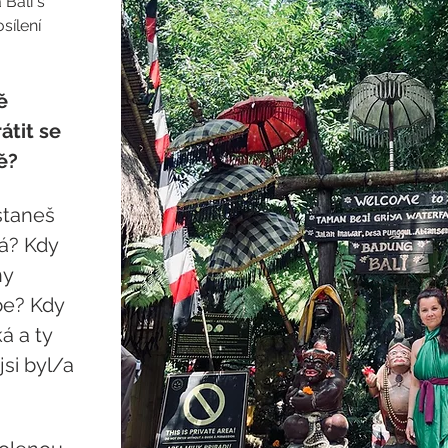
Bali s 
sílení 
ě 
átit se 
ě?
staneš 
á? Kdy 
y 
be? Kdy 
á a ty 
si byl/a 