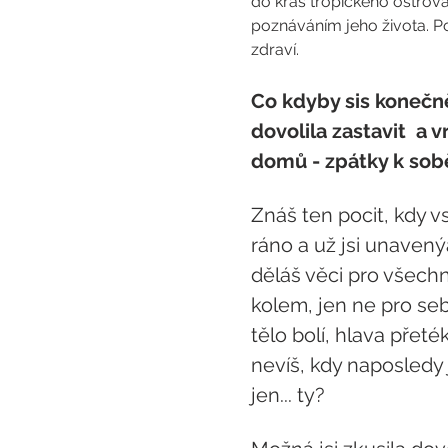
do krás tropického ostrova 
poznáváním jeho života. Po
zdraví.
Co kdyby sis konečn
dovolila zastavit  a vr
domů - zpátky k sob
Znáš ten pocit, kdy v
ráno a už jsi unavený
děláš věci pro všechn
kolem, jen ne pro se
tělo bolí, hlava přeték
nevíš, kdy naposledy j
jen... ty?