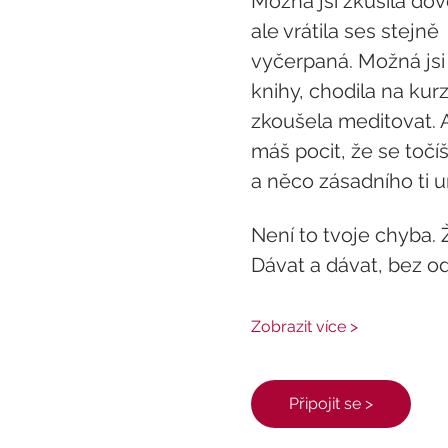
Možná jsi zkusila dov
ale vrátila ses stejně 
vyčerpaná. Možná jsi 
knihy, chodila na kurz
zkoušela meditovat. A
máš pocit, že se točíš
a něco zásadního ti u
Není to tvoje chyba. Ž
Dávat a dávat, bez o
Zobrazit více >
Připojit se >