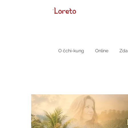
O čchi-kung
Online
Zda