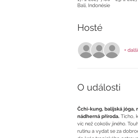
Bali, Indonésie
Hosté
+ další
O události
Čchi-kung, balijská jóga, r
nádherná příroda. 
Ticho, k
víc než cokoliv jiného. Touh
rutinu a vydat se za dobro