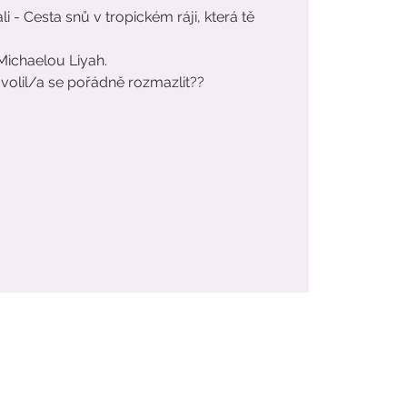
i - Cesta snů v tropickém ráji, která tě
s Michaelou Liyah.
volil/a se pořádně rozmazlit??