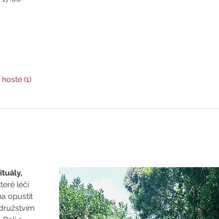
 hosté (1)
ituály, 
teré léčí 
a opustit 
družstvím 