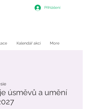
Přihlášení
tace
Kalendář akcí
More
ésie
áje úsměvů a umění
2027