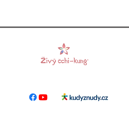
 E-mail:
info@zivycchikung.cz
Centrumloreto
nás
-
Programy
-
Pronájem sálů
-
Kalendář akcí
-
Kontakt
-
Bl