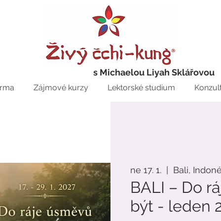
s Michaelou Liyah Sklářovou
rma
Zájmové kurzy
Lektorské studium
Konzul
ne 17. 1.
  |  
Bali, Indon
BALI – Do r
být - leden 