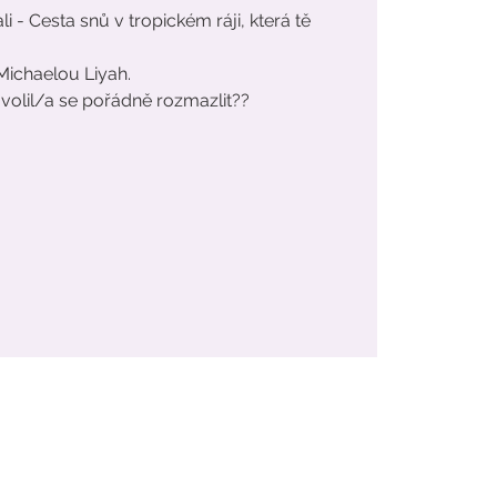
i - Cesta snů v tropickém ráji, která tě
s Michaelou Liyah.
volil/a se pořádně rozmazlit??