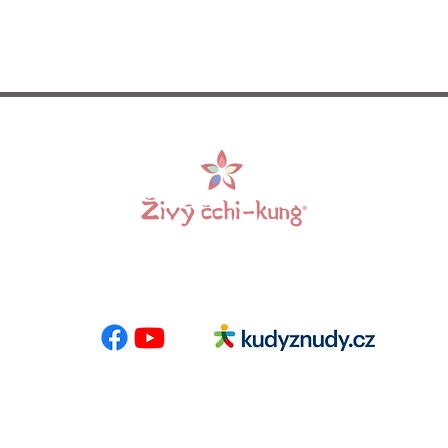
 E-mail:
info@zivycchikung.cz
Centrumloreto
nás
-
Programy
-
Pronájem sálů
-
Kalendář akcí
-
Kontakt
-
Bl