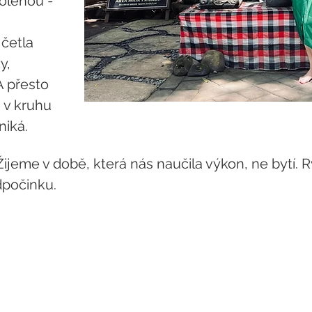
olenou - 
četla 
y, 
 přesto 
 v kruhu 
niká.
ijeme v době, která nás naučila výkon, ne bytí. Ry
dpočinku.