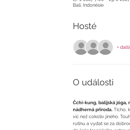
Bali, Indonésie
Hosté
+ další
O události
Čchi-kung, balijská jóga, r
nádherná příroda. 
Ticho, k
víc než cokoliv jiného. Touh
rutinu a vydat se za dobro