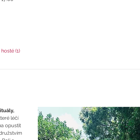
 hosté (1)
ituály, 
teré léčí 
a opustit 
družstvím 