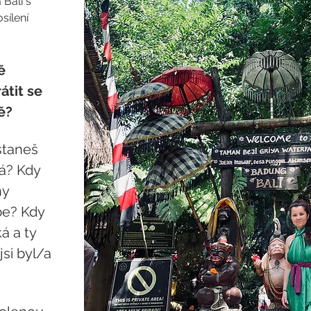
Bali s 
sílení 
ě 
átit se 
ě?
staneš 
á? Kdy 
y 
be? Kdy 
á a ty 
si byl/a 