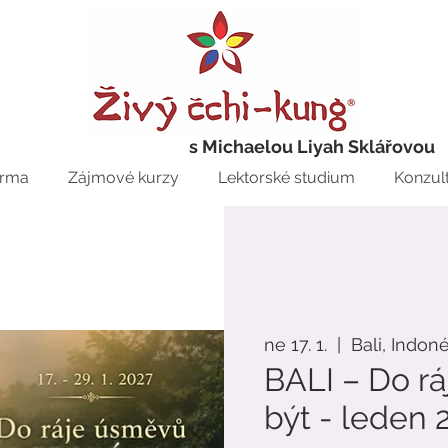
s Michaelou Liyah Sklářovou
rma
Zájmové kurzy
Lektorské studium
Konzul
ne 17. 1.
  |  
Bali, Indon
BALI – Do r
být - leden 