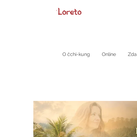
O čchi-kung
Online
Zda