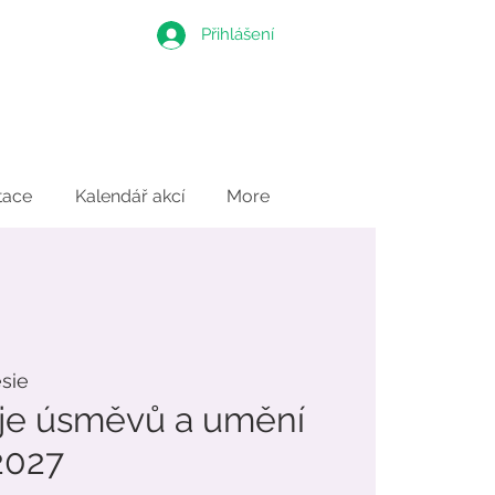
Přihlášení
tace
Kalendář akcí
More
ésie
áje úsměvů a umění
2027