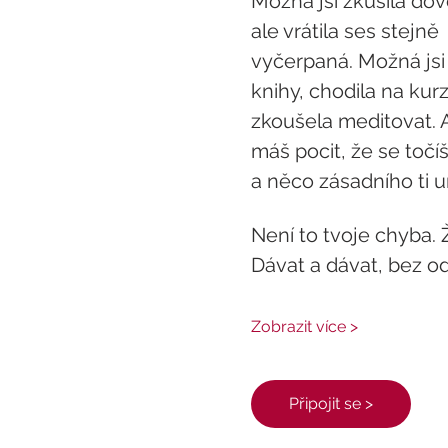
Možná jsi zkusila dov
ale vrátila ses stejně 
vyčerpaná. Možná jsi 
knihy, chodila na kurz
zkoušela meditovat. A
máš pocit, že se točíš
a něco zásadního ti u
Není to tvoje chyba. Ž
Dávat a dávat, bez o
Zobrazit více >
Připojit se >