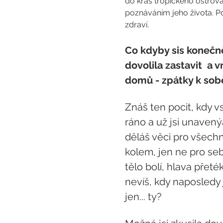
do krás tropického ostrova 
poznáváním jeho života. Po
zdraví.
Co kdyby sis konečn
dovolila zastavit  a vr
domů - zpátky k sob
Znáš ten pocit, kdy v
ráno a už jsi unavený
děláš věci pro všechn
kolem, jen ne pro se
tělo bolí, hlava přeték
nevíš, kdy naposledy j
jen... ty?