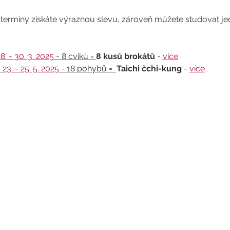
 termíny získáte výraznou slevu, zároveň můžete studovat jed
8. - 30. 3. 2025
 - 8 cviků = 
8 kusů brokátů
 - 
více
 
23. - 25. 5. 2025
 - 18 pohybů =  
Taichi čchi-kung
 - 
více