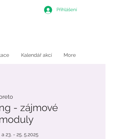
Přihlášení
tace
Kalendář akcí
More
oreto
ung - zájmové
 moduly
 a 23. - 25. 5.2025