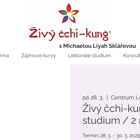
s Michaelou Liyah Sklářovou
rma
Zájmové kurzy
Lektorské studium
Konzul
pá 28. 3.
  |  
Centrum L
Živý čchi-k
studium / 2
Termín: 28. 3. - 30. 3. 2025