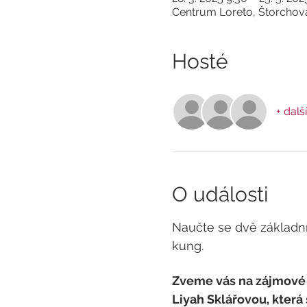
Centrum Loreto, Štorchova
Hosté
+ další
O události
Naučte se dvě základní
kung. 
Zveme vás na zájmové 
Liyah Sklářovou, která 