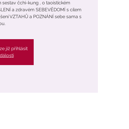
sestav čchi-kung , o taoistickém
ŠLENÍ a zdravém SEBEVĚDOMÍ s cílem
zlepšení VZTAHŮ a POZNÁNÍ sebe sama s
ou.
e již přihlásit
dálosti