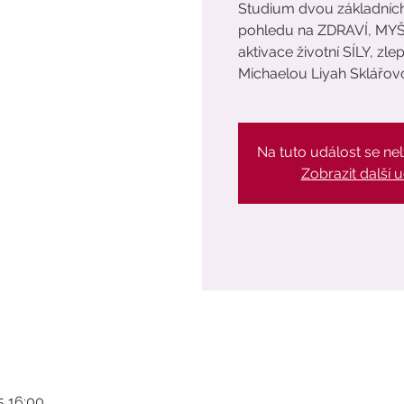
Studium dvou základních 
pohledu na ZDRAVÍ, MY
aktivace životní SÍLY, 
Michaelou Liyah Sklářov
Na tuto událost se nelz
Zobrazit další u
25 16:00