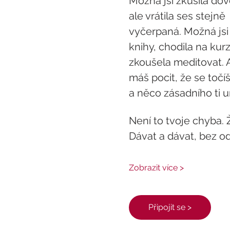
Možná jsi zkusila dov
ale vrátila ses stejně 
vyčerpaná. Možná jsi 
knihy, chodila na kurz
zkoušela meditovat. A
máš pocit, že se točíš
a něco zásadního ti u
Není to tvoje chyba. Ž
Dávat a dávat, bez o
Zobrazit více >
Připojit se >