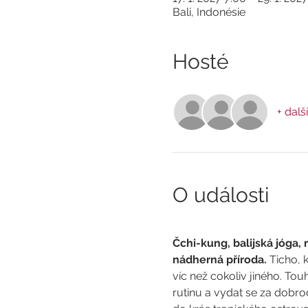
Bali, Indonésie
Hosté
+ další
O události
Čchi-kung, balijská jóga, r
nádherná příroda. 
Ticho, k
víc než cokoliv jiného. Touh
rutinu a vydat se za dobro