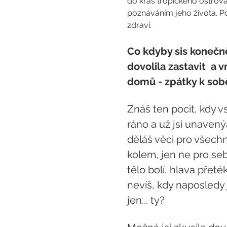
do krás tropického ostrova 
poznáváním jeho života. Po
zdraví.
Co kdyby sis konečn
dovolila zastavit  a vr
domů - zpátky k sob
Znáš ten pocit, kdy v
ráno a už jsi unavený
děláš věci pro všechn
kolem, jen ne pro se
tělo bolí, hlava přeték
nevíš, kdy naposledy j
jen... ty?