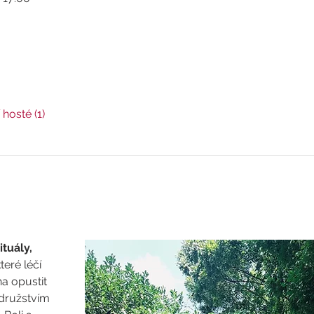
 hosté (1)
ituály, 
teré léčí 
a opustit 
družstvím 