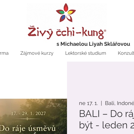
s Michaelou Liyah Sklářovou
rma
Zájmové kurzy
Lektorské studium
Konzul
ne 17. 1.
  |  
Bali, Indon
BALI – Do r
být - leden 