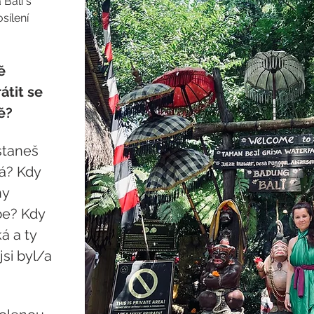
Bali s 
sílení 
ě 
átit se 
ě?
staneš 
á? Kdy 
y 
be? Kdy 
á a ty 
si byl/a 