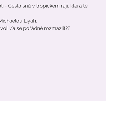
i - Cesta snů v tropickém ráji, která tě
s Michaelou Liyah.
volil/a se pořádně rozmazlit??