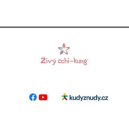
 E-mail:
info@zivycchikung.cz
Centrumloreto
nás
-
Programy
-
Pronájem sálů
-
Kalendář akcí
-
Kontakt
-
Bl