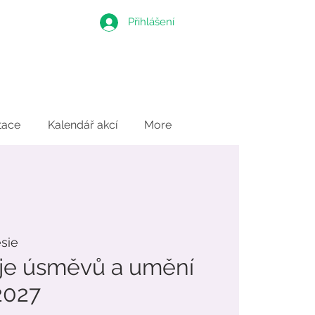
Přihlášení
tace
Kalendář akcí
More
ésie
áje úsměvů a umění
2027