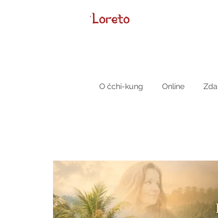
O čchi-kung
Online
Zda