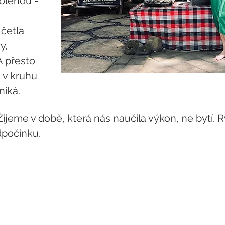
olenou - 
četla 
y, 
 přesto 
 v kruhu 
niká.
ijeme v době, která nás naučila výkon, ne bytí. Ry
dpočinku.