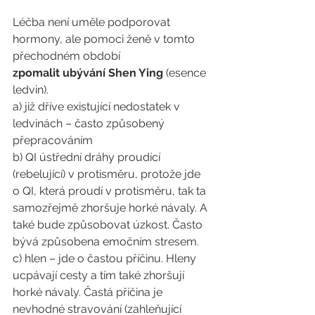
Léčba není uměle podporovat 
hormony, ale pomoci ženě v tomto 
přechodném období 
zpomalit ubývání Shen Ying
 (esence 
ledvin).
a) již dříve existující nedostatek v 
ledvinách – často způsobený 
přepracováním
b) QI ústřední dráhy proudící 
(rebelující) v protisměru, protože jde 
o QI, která proudí v protisměru, tak ta 
samozřejmě zhoršuje horké návaly. A 
také bude způsobovat úzkost. Často 
bývá způsobena emočním stresem. 
c) hlen – jde o častou příčinu. Hleny 
ucpávají cesty a tím také zhoršují 
horké návaly. Častá příčina je 
nevhodné stravování (zahleňující 