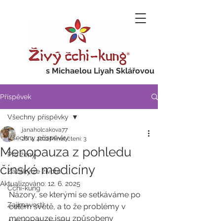
s Michaelou Liyah Sklářovou
Příspěvek
Všechny příspěvky
janaholcakova77
Všechny příspěvky
26. 4. 2022
Minut čtení: 3
Menopauza z pohledu
Pro ženy
čínské medicíny
Zážitky ze života
Aktualizováno:
12. 6. 2025
Čchi-kung
Názory, se kterými se setkáváme po 
Zajímavosti
celém světě, a to že problémy v 
menopauze jsou způsobeny 