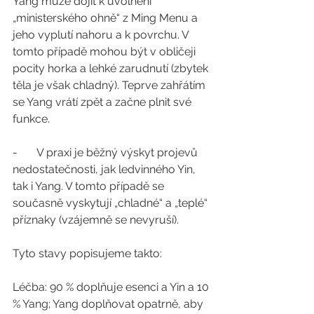
Yang může dojít k uvolnění 
„ministerského ohně“ z Ming Menu a 
jeho vyplutí nahoru a k povrchu. V 
tomto případě mohou být v obličeji 
pocity horka a lehké zarudnutí (zbytek 
těla je však chladný). Teprve zahřátím 
se Yang vrátí zpět a začne plnit své 
funkce.
-       V praxi je běžný výskyt projevů 
nedostatečnosti, jak ledvinného Yin, 
tak i Yang. V tomto případě se 
současně vyskytují „chladné“ a „teplé“ 
příznaky (vzájemně se nevyruší).
Tyto stavy popisujeme takto:
Léčba: 90 % doplňuje esenci a Yin a 10 
% Yang; Yang doplňovat opatrně, aby 