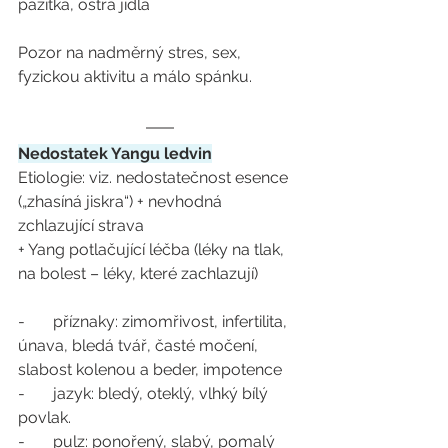
pažitka, ostrá jídla 
Pozor na nadměrný stres, sex, 
fyzickou aktivitu a málo spánku.
Nedostatek Yangu ledvin
Etiologie: viz. nedostatečnost esence 
(„zhasíná jiskra“) + nevhodná 
zchlazující strava
+ Yang potlačující léčba (léky na tlak, 
na bolest – léky, které zachlazují) 
-       příznaky: zimomřivost, infertilita, 
únava, bledá tvář, časté močení, 
slabost kolenou a beder, impotence
-       jazyk: bledý, oteklý, vlhký bílý 
povlak.
-       pulz: ponořený, slabý, pomalý