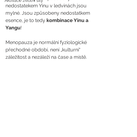
Aktivace životní síly
nedostatekem Yinu v ledvinách jsou 
mylné. Jsou způsobeny nedostatkem 
esence, je to tedy 
kombinace Yinu a 
Yangu
!
Menopauza je normální fyziologické 
přechodné období, není „kulturní“ 
záležitost a nezáleží na čase a místě.