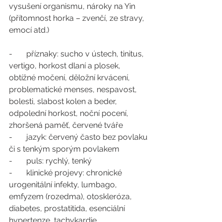
vysušení organismu, nároky na Yin 
(přítomnost horka – zvenčí, ze stravy, 
emocí atd.) 
-       příznaky: sucho v ústech, tinitus, 
vertigo, horkost dlaní a plosek, 
obtížné močení, děložní krvácení, 
problematické menses, nespavost, 
bolesti, slabost kolen a beder, 
odpolední horkost, noční pocení, 
zhoršená paměť, červené tváře
-       jazyk: červený často bez povlaku 
či s tenkým sporým povlakem 
-       puls: rychlý, tenký
-       klinické projevy: chronické 
urogenitální infekty, lumbago, 
emfyzem (rozedma), otoskleróza, 
diabetes, prostatitida, esenciální 
hypertenze, tachykardie, 