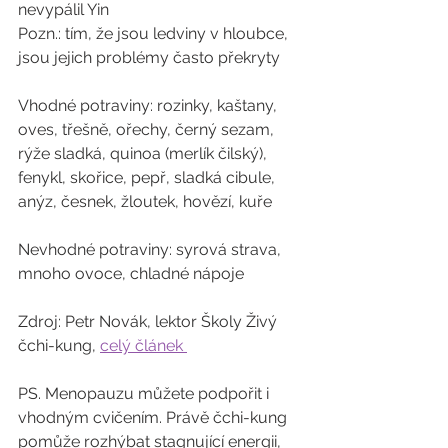
nevypálil Yin 
Pozn.: tím, že jsou ledviny v hloubce, 
jsou jejich problémy často překryty
Vhodné potraviny: rozinky, kaštany, 
oves, třešně, ořechy, černý sezam, 
rýže sladká, quinoa (merlík čilský), 
fenykl, skořice, pepř, sladká cibule, 
anýz, česnek, žloutek, hovězí, kuře
Nevhodné potraviny: syrová strava, 
mnoho ovoce, chladné nápoje
Zdroj: Petr Novák, lektor Školy Živý 
čchi-kung, 
celý článek 
PS. Menopauzu můžete podpořit i 
vhodným cvičením. Právě čchi-kung 
pomůže rozhýbat stagnující energii, 