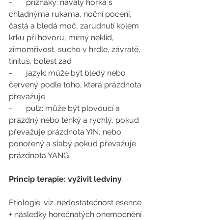
-       příznaky: návaly horka s 
chladnýma rukama, noční pocení, 
častá a bledá moč, zarudnutí kolem 
krku při hovoru, mírný neklid, 
zimomřivost, sucho v hrdle, závratě, 
tinitus, bolest zad
-       jazyk: může být bledý nebo 
červený podle toho, která prázdnota 
převažuje
-       pulz: může být plovoucí a 
prázdný nebo tenký a rychlý, pokud 
převažuje prázdnota YIN, nebo 
ponořený a slabý pokud převažuje 
prázdnota YANG
Princip terapie: vyživit ledviny
Etiologie: viz. nedostatečnost esence 
+ následky horečnatých onemocnění