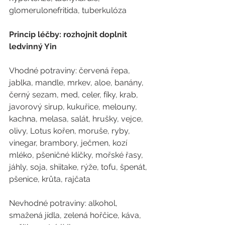
glomerulonefritida, tuberkulóza 
Princip léčby: rozhojnit doplnit 
ledvinný Yin
Vhodné potraviny: červená řepa, 
jablka, mandle, mrkev, aloe, banány, 
černý sezam, med, celer, fíky, krab, 
javorový sirup, kukuřice, melouny, 
kachna, melasa, salát, hrušky, vejce, 
olivy, Lotus kořen, moruše, ryby, 
vinegar, brambory, ječmen, kozí 
mléko, pšeničné klíčky, mořské řasy, 
jáhly, soja, shiitake, rýže, tofu, špenát, 
pšenice, krůta, rajčata 
Nevhodné potraviny: alkohol, 
smažená jídla, zelená hořčice, káva, 