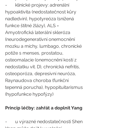
-       klinické projevy: adrenální 
hypoaktivita (nedostatečnost kůry 
nadledvin), hypotyreóza (snížená 
funkce štítné žlázy), ALS = 
Amyotrofická laterální skleróza 
(neurodegenerativní onemocnění 
mozku a míchy, lumbago, chronické 
potíže s menses, prostatou, 
osteomalacie (onemocnění kostí z 
nedostatku vit. D), chronická nefritis, 
osteoporóza, depresivní neuróza, 
Raynaudova choroba (funkční 
tepenná porucha), hypopituitarismus 
(hypofunkce hypofýzy)
Princip léčby: zahřát a doplnit Yang
-       u výrazné nedostatečnosti Shen 