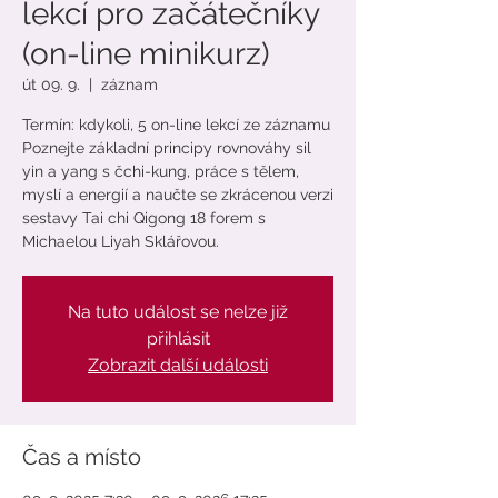
lekcí pro začátečníky
(on-line minikurz)
út 09. 9.
  |  
záznam
Termín: kdykoli, 5 on-line lekcí ze záznamu
Poznejte základní principy rovnováhy sil
yin a yang s čchi-kung, práce s tělem,
myslí a energií a naučte se zkrácenou verzi
sestavy Tai chi Qigong 18 forem s
Michaelou Liyah Sklářovou.
Na tuto událost se nelze již
přihlásit
Zobrazit další události
Čas a místo