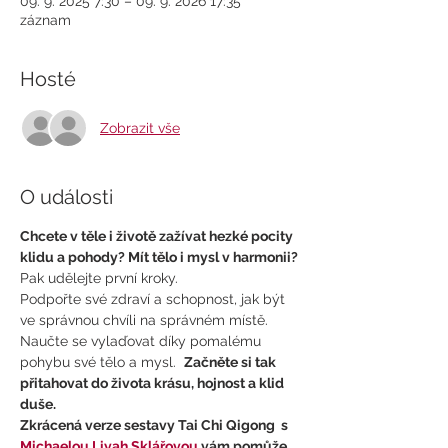
09. 9. 2025 7:30 – 09. 9. 2026 17:35
záznam
Hosté
Zobrazit vše
O události
Chcete v těle i životě zažívat hezké pocity 
klidu a pohody? Mít tělo i mysl v harmonii?
Pak udělejte první kroky. 
Podpořte své zdraví a schopnost, jak být 
ve správnou chvíli na správném místě. 
Naučte se vylaďovat díky pomalému 
pohybu své tělo a mysl.  
Začněte si tak 
přitahovat do života krásu, hojnost a klid 
duše.
Zkrácená verze sestavy Tai Chi Qigong  s 
Michaelou Liyah Sklářovou
vám pomůže 