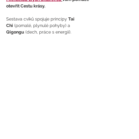
otevřít Cestu krásy.
Sestava cviků spojuje principy 
Tai 
Chi
 (pomalé, plynulé pohyby) a 
Qigongu
 (dech, práce s energií).
Zobrazit více >
Sdílet událost
Tel: + 420
777 204 028
E-mail:
info@zivycchikung.cz