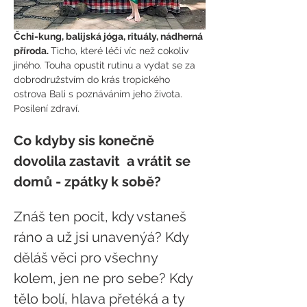
Čchi-kung, balijská jóga, rituály, nádherná 
příroda. 
Ticho, které léčí víc než cokoliv 
jiného. Touha opustit rutinu a vydat se za 
dobrodružstvím do krás tropického 
ostrova Bali s poznáváním jeho života. 
Posílení zdraví.
Co kdyby sis konečně 
dovolila zastavit  a vrátit se 
domů - zpátky k sobě?
Znáš ten pocit, kdy vstaneš 
ráno a už jsi unavenýá? Kdy 
děláš věci pro všechny 
kolem, jen ne pro sebe? Kdy 
tělo bolí, hlava přetéká a ty 