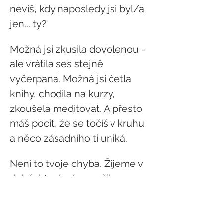
nevíš, kdy naposledy jsi byl/a 
jen... ty?
Možná jsi zkusila dovolenou - 
ale vrátila ses stejně 
vyčerpaná. Možná jsi četla 
knihy, chodila na kurzy, 
zkoušela meditovat. A přesto 
máš pocit, že se točíš v kruhu 
a něco zásadního ti uniká.
Není to tvoje chyba. Žijeme v 
době, která nás naučila 
výkon, ne bytí. Rychlost, ne 
klid. Dávat a dávat, bez 