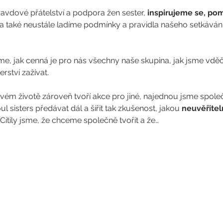
vdové přátelství a podpora žen sester, 
inspirujeme se, po
a také neustále ladíme podmínky a pravidla našeho setkávání
me, jak cenná je pro nás všechny naše skupina, jak jsme vdě
ství zažívat.
vém životě zároveň tvoří akce pro jiné, najednou jsme spole
sisters předávat dál a šířit tak zkušenost, jakou 
neuvěřiteln
 Cítily jsme, že chceme společně tvořit a že…