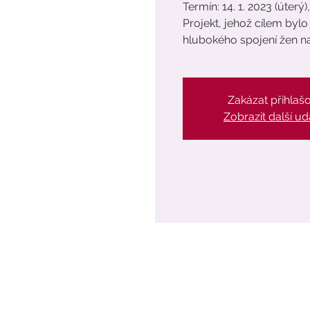
Termín: 14. 1. 2023 (úterý),
Projekt, jehož cílem byl
hlubokého spojení žen na
Zakázat přihlaš
Zobrazit další ud