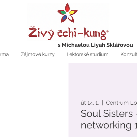
s Michaelou Liyah Sklářovou
rma
Zájmové kurzy
Lektorské studium
Konzul
út 14. 1.
  |  
Centrum Lo
Soul Sisters 
networking 1