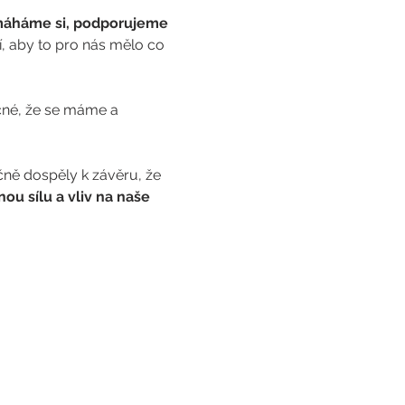
máháme si, podporujeme 
, aby to pro nás mělo co 
čné, že se máme a 
čně dospěly k závěru, že 
ou sílu a vliv na naše 