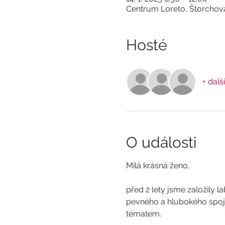
Centrum Loreto, Štorchov
Hosté
+ další
O události
Milá krásná ženo,
před 2 lety jsme založily la
pevného a hlubokého spoje
tématem.