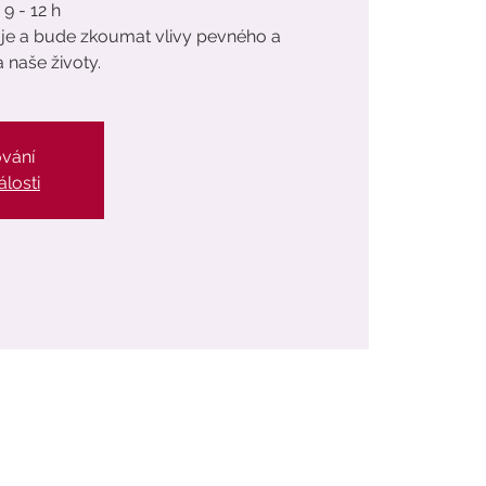
 9 - 12 h
o je a bude zkoumat vlivy pevného a
 naše životy.
ování
álosti