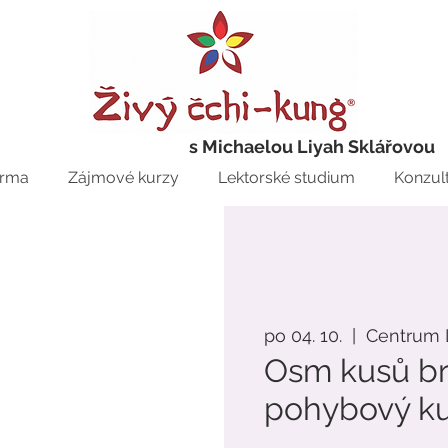
s Michaelou Liyah Sklářovou
rma
Zájmové kurzy
Lektorské studium
Konzul
po 04. 10.
  |  
Centrum 
Osm kusů br
pohybový ku