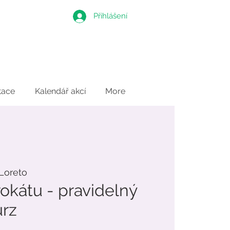
Přihlášení
tace
Kalendář akcí
More
Loreto
okátu - pravidelný
rz