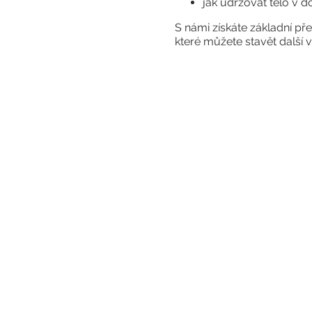
jak udržovat tělo v 
S námi získáte základní pře
které můžete stavět další
Pro koho:
pro ženy i muže všec
není nutná předchozí
Časová náročnost:
12 lekcí po 1,5 h
1. lekce - úvodní, po
Časový harmonogr
vždy v pondělí od 17 
příchod cca v 16:50 h