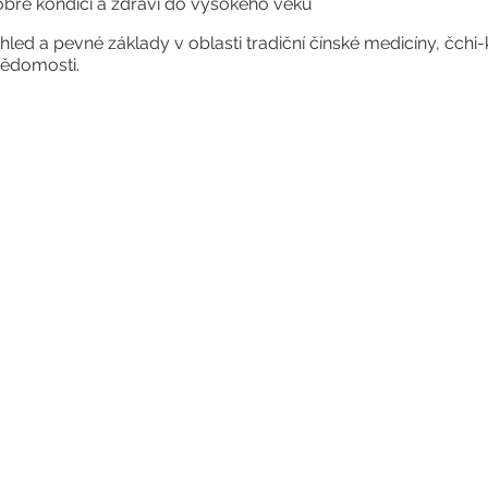
dobré kondici a zdraví do vysokého věku
hled a pevné základy v oblasti tradiční čínské medicíny, čchi
 vědomosti.
h věkových kategorií
 zkušenost
slední lekce - závěrečná
am:
h do 18:30 h