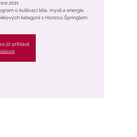
ince 2021
ram o kultivaci těla, mysli a energie
ěkových kategorií s Honzou Špringlem.
e již přihlásit
dálosti