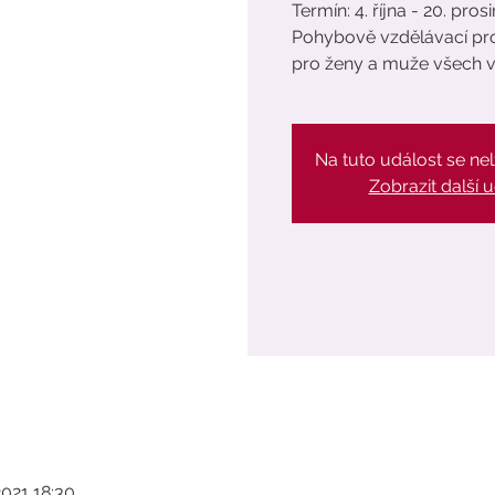
Termín: 4. října - 20. pros
Pohybově vzdělávací prog
pro ženy a muže všech v
Na tuto událost se nelz
Zobrazit další u
2021 18:30