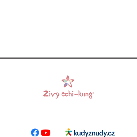
2. 2021
ů čchi-kung a koordinace pohybu, kloubní rozcvička, základy
xační metody pro zklidnění psychiky a mysli.
akreditovaný lektor školy Živý čchi-kung
0 Kč
24. 9. 2021: 3 300
Kč
vované
po zaslání přihlášky a po úhradě první části platby ve 
5500. Doplatek se hradí nejpozději do 4. 10. Do poznámky 
 E-mail:
info@zivycchikung.cz
Centrumloreto
své jméno".
ínky
e vlastní.