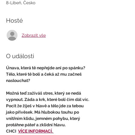
8-Libeň, Česko
Hosté
Zobrazit vše
O události
Únava, která tě nepřejde ani po spánku? 
Tělo, které tě bolí a čeká až mu začneš 
naslouchat? 
Možná teď zažíváš stres, který se nedá 
vypnout. Záda a krk, které bolí čím dál víc. 
Pocit že žiješ v hlavě a tělo jde za tebou 
jako přívěsek. Má hlubokou touhu po 
vnitřním klidu, jemném pohybu, který 
protáhne páteř a zklidní hlavu.
CHCI  
VÍCE INFORMACÍ.