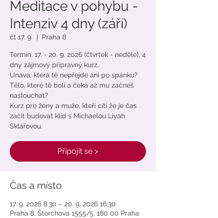
Meditace v pohybu -
Intenziv 4 dny (září)
čt 17. 9.
  |  
Praha 8
Termín: 17. - 20. 9. 2026 (čtvrtek - neděle), 4
dny zájmový přípravný kurz.
Únava, která tě nepřejde ani po spánku?
Tělo, které tě bolí a čeká až mu začneš
naslouchat?
Kurz pro ženy a muže, kteří cítí že je čas
začít budovat klid s Michaelou Liyah
Sklářovou.
Připojit se >
Čas a místo
17. 9. 2026 8:30 – 20. 9. 2026 16:30
Praha 8, Štorchova 1555/5, 180 00 Praha