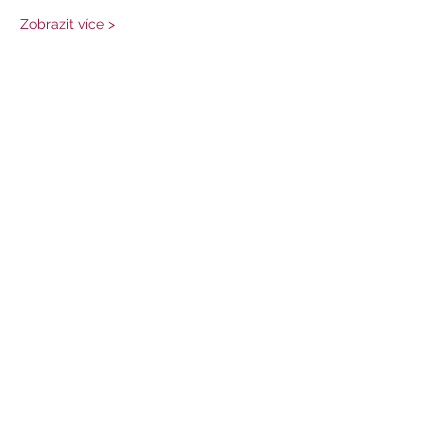
Zobrazit více >
Sdílet událost
Tel: + 420
777 204 028
E-mail:
info@zivycchikung.cz
Centrumloreto.cz
Loretoprostor.cz
O nás
-
Programy
-
Pronájem