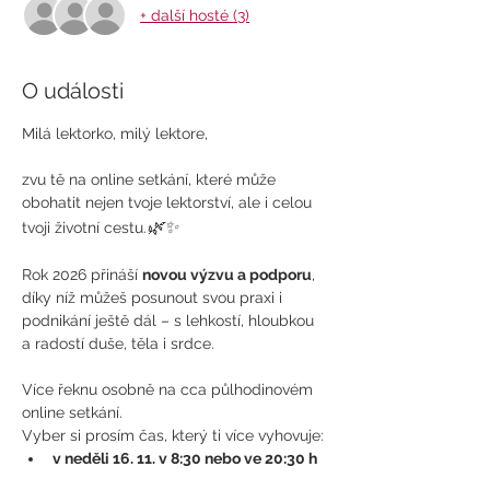
+ další hosté (3)
O události
Milá lektorko, milý lektore,
zvu tě na online setkání, které může 
obohatit nejen tvoje lektorství, ale i celou 
🌿✨
tvoji životní cestu.
Rok 2026 přináší 
novou výzvu a podporu
, 
díky níž můžeš posunout svou praxi i 
podnikání ještě dál – s lehkostí, hloubkou 
a radostí duše, těla i srdce.
Více řeknu osobně na cca půlhodinovém 
online setkání.
Vyber si prosím čas, který ti více vyhovuje:
v neděli 16. 11. v 8:30 nebo ve 20:30 h