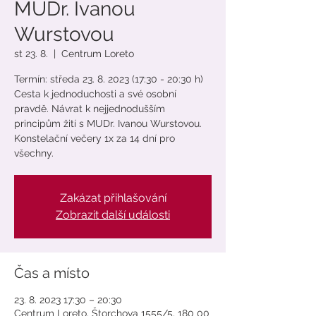
MUDr. Ivanou
Wurstovou
st 23. 8.
  |  
Centrum Loreto
Termín: středa 23. 8. 2023 (17:30 - 20:30 h)
Cesta k jednoduchosti a své osobní
pravdě. Návrat k nejjednodušším
principům žití s MUDr. Ivanou Wurstovou.
Konstelační večery 1x za 14 dní pro
všechny.
Zakázat přihlašování
Zobrazit další události
Čas a místo
23. 8. 2023 17:30 – 20:30
Centrum Loreto, Štorchova 1555/5, 180 00