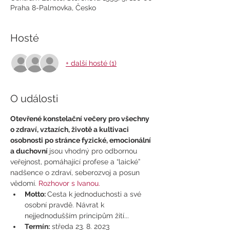
Praha 8-Palmovka, Česko
Hosté
+ další hosté (1)
O události
Otevřené konstelační večery pro všechny 
o zdraví, vztazích, životě a kultivaci 
osobnosti po stránce fyzické, emocionální 
a duchovní 
jsou vhodný pro odbornou 
veřejnost, pomáhající profese a “laické” 
nadšence o zdraví, seberozvoj a posun 
vědomí. 
Rozhovor s Ivanou.
Motto: 
Cesta k jednoduchosti a své 
osobní pravdě. Návrat k 
nejjednodušším principům žití...
Termín:
 středa 23. 8. 2023