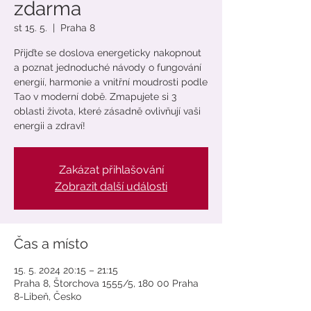
zdarma
st 15. 5.
  |  
Praha 8
Přijďte se doslova energeticky nakopnout
a poznat jednoduché návody o fungování
energií, harmonie a vnitřní moudrosti podle
Tao v moderní době. Zmapujete si 3
oblasti života, které zásadně ovlivňují vaši
energii a zdraví!
Zakázat přihlašování
Zobrazit další události
Čas a místo
15. 5. 2024 20:15 – 21:15
Praha 8, Štorchova 1555/5, 180 00 Praha
8-Libeň, Česko