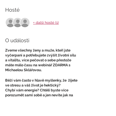
Hosté
+ další hosté (1)
O události
Zveme všechny ženy a muže, kteří jste
vyčerpaní a potřebujete zvýšit životní sílu
a vitalitu, více pečovat o sebe přestože
máte málo času na webinář ZDARMA s
Michaelou Sklářovou.
Běží vám často v hlavě myšlenky, že žijete
ve stresu a váš život je hektický?
Chybí vám energie? Chtěli byste více
porozumět sami sobě a jen nevíte jak na
to?
Jestli jste aspoň jednou odpověděli ANO,
tak je čas na změnu!