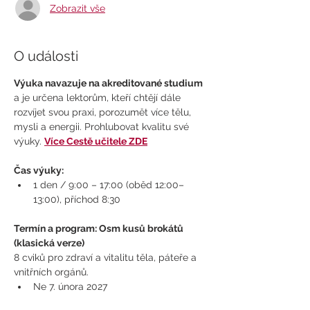
Zobrazit vše
O události
Výuka navazuje na akreditované studium
a je určena lektorům, kteří chtějí dále 
rozvíjet svou praxi, porozumět více tělu, 
mysli a energii. Prohlubovat kvalitu své 
výuky. 
Více Cestě učitele ZDE
Čas výuky: 
1 den / 9:00 – 17:00 (oběd 12:00–
13:00), příchod 8:30
Termín a program: Osm kusů brokátů 
(klasická verze)
8 cviků pro zdraví a vitalitu těla, páteře a 
vnitřních orgánů.​​
Ne 7. února 2027 