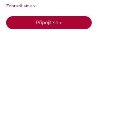
Zobrazit více >
Připojit se >
Sdílet událost
Tel: + 420
777 204 028
E-mail:
info@zivycchikung.cz
Centrumloreto.cz
Loretoprostor.cz