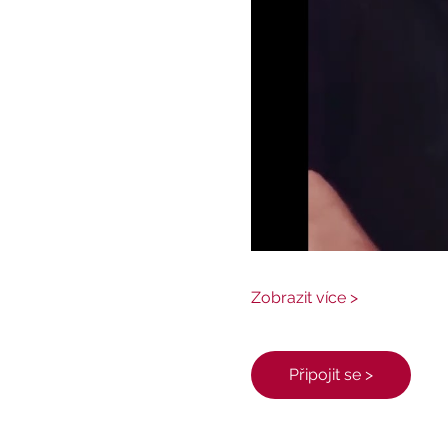
Zobrazit více >
Připojit se >