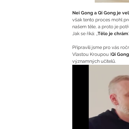
Nei Gong a Qi Gong je vel
však tento proces mohl pro
našem těle, a proto je potře
Jak se říká: „
Tělo je chrám
Připravili jsme pro vás ro
Vlastou Kroupou (
Qi Gong
významných učitelů.