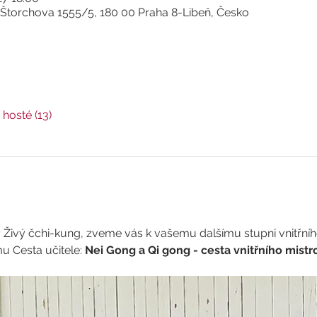
 Štorchova 1555/5, 180 00 Praha 8-Libeň, Česko
í hosté (13)
oly Živý čchi-kung, zveme vás k vašemu dalšímu stupni vnitřní
 Cesta učitele: 
Nei Gong a Qi gong - cesta vnitřního mistr