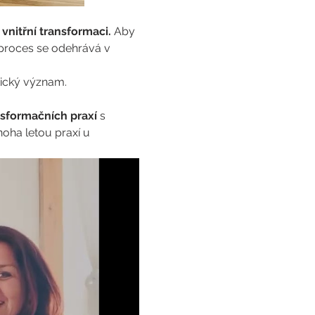
vnitřní transformaci.
 Aby 
 proces se odehrává v 
tický význam.
sformačních praxí 
s 
noha letou praxí u 