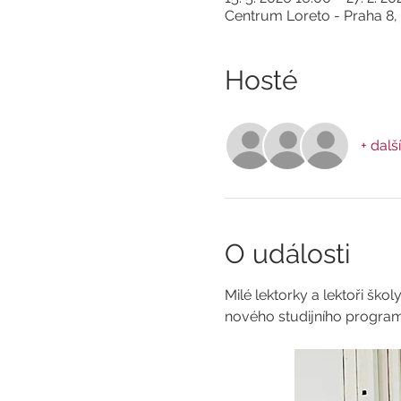
Centrum Loreto - Praha 8,
Hosté
+ dalš
O události
Milé lektorky a lektoři šk
nového studijního programu