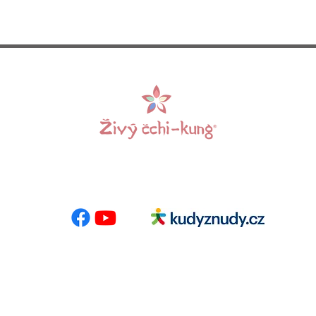
 E-mail:
info@zivycchikung.cz
Centrumloreto
nás
-
Programy
-
Pronájem sálů
-
Kalendář akcí
-
Kontakt
-
Bl
Sklářová
-
Obchodní podmínky
-
Ochrana údajů
- Foto
Monika Kleino