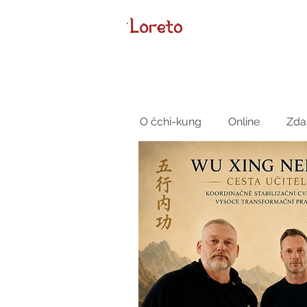
O čchi-kung
Online
Zda