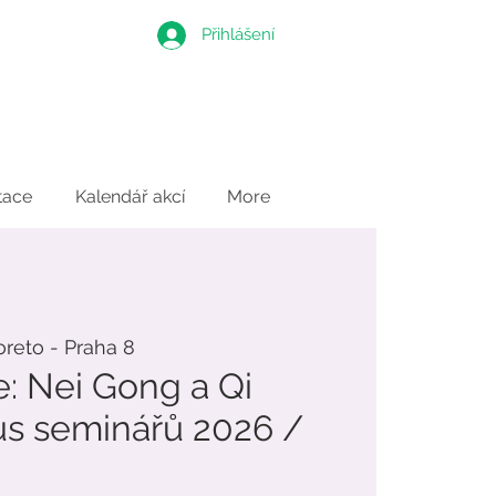
Přihlášení
tace
Kalendář akcí
More
reto - Praha 8
e: Nei Gong a Qi
us seminářů 2026 /