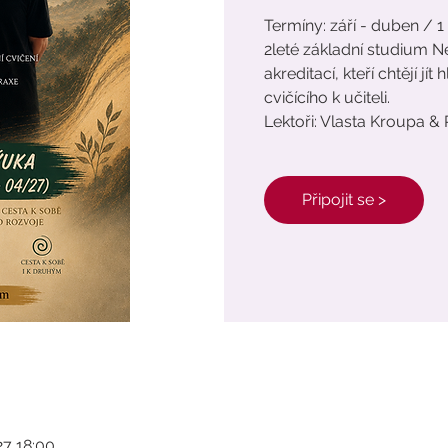
Termíny: září - duben / 1
2leté základní studium N
akreditací, kteří chtějí jít
cvičícího k učiteli.
Lektoři: Vlasta Kroupa &
Připojit se >
027 18:00