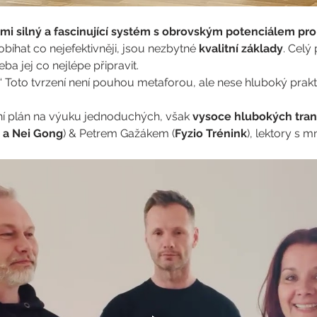
mi silný a fascinující systém s obrovským potenciálem pro 
bíhat co nejefektivněji, jsou nezbytné 
kvalitní základy
. Celý
ba jej co nejlépe připravit. 
.“ Toto tvrzení není pouhou metaforou, ale nese hluboký prak
ční plán na výuku jednoduchých, však 
vysoce hlubokých tran
 a Nei Gong
) & Petrem Gažákem (
Fyzio Trénink
), lektory s m