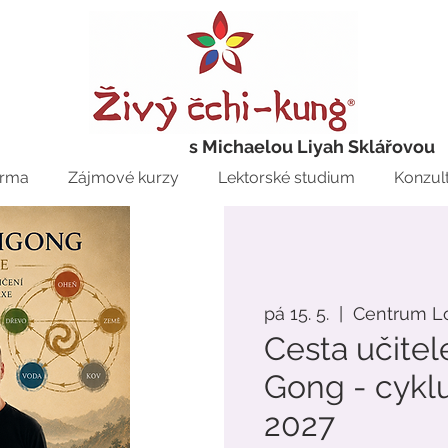
s Michaelou Liyah Sklářovou
rma
Zájmové kurzy
Lektorské studium
Konzul
pá 15. 5.
  |  
Centrum Lo
Cesta učitel
Gong - cykl
2027