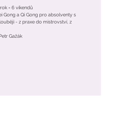
 rok = 6 víkendů
ei Gong a Qi Gong pro absolventy s
 hlouběji - z praxe do mistrovství, z
 Petr Gažák