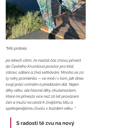
"Milí přátelé,
po letech cítím, že nastal čas znovu přivézt 
do Českého Krumlova prostor pro klid, 
zdraví, sdílení a živá setkávání. Mnoho se za 
ty roky proměnilo — ve mně i v tom, jak dnes 
svoji práci vnímám a předávám dál. Nejen 
díky věku, ale hlavně díky zkušenostem, 
které mi přineslo více než 20 let provázení 
žen a mužů na cestě k živějšímu tělu a 
spokojenějšímu životu v každém věku. "
S radostí tě zvu na nový 