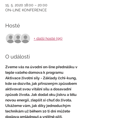
15. 5. 2020 18:00 – 20:00
ON-LINE KONFERENCE
Hosté
+ další hosté (95)
O události
Zveme vás na úvodní on-line přednášku v 
teple vašeho domova k programu 
Aktivace životní síly - Základy čchi-kung, 
kde se dozvíte, jak přirozeným způsobem 
aktivovat svou vitální sílu a dosavadní 
způsob života. Jak dodat oku jiskru a tělu 
novou energii, zlepšit si chuť do života. 
Ukážeme vám, jak díky jednoduchým 
technikám už během 10 ti dní můžete 
doslova omládnout a vnitřně ožít.