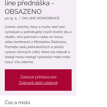
line přednáška -
OBSAZENO
pá 15. 5.
  |  
ON-LINE KONFERENCE
Zveme všechny ženy a muže, kteří jste
vyčerpaní a potřebujete zvýšit životní sílu a
vitalitu, více pečovat o sebe na novou
video konferenci s Michaelou Sklářovou.
Poznejte sadu jednoduchých a přesto
vysoce účinných cviků, které vás nabudí a
dodají novou energii i přestože máte málo
času! Vše zdarma.
Zakázat přihlašování
Zobrazit další události
Čas a místo