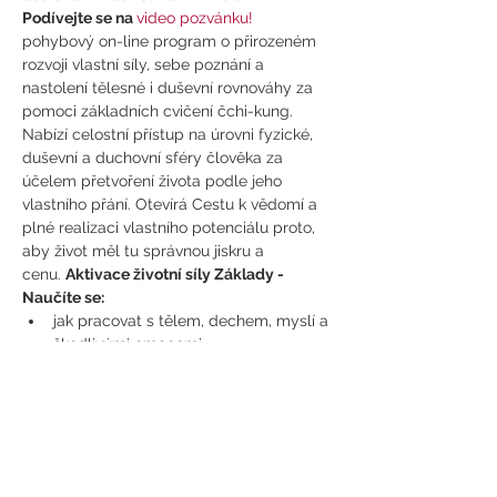
Podívejte se na 
video pozvánku!
pohybový on-line program o přirozeném 
rozvoji vlastní síly, sebe poznání a 
nastolení tělesné i duševní rovnováhy za 
pomoci základních cvičení čchi-kung. 
Nabízí celostní přístup na úrovni fyzické, 
duševní a duchovní sféry člověka za 
účelem přetvoření života podle jeho 
vlastního přání. Otevírá Cestu k vědomí a 
plné realizaci vlastního potenciálu proto, 
aby život měl tu správnou jiskru a 
cenu. 
Aktivace životní síly Základy - 
Naučíte se: 
jak pracovat s tělem, dechem, myslí a 
škodlivými emocemi
jak udržovat tělo v dobré kondici a 
zdraví do vysokého…
Zobrazit více >
Sdílet událost