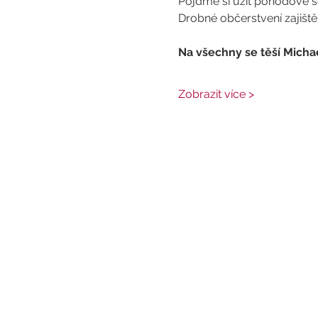
Pojďme si užít pohodové se
Drobné občerstvení zajiště
Na všechny se těší Michae
Zobrazit více >