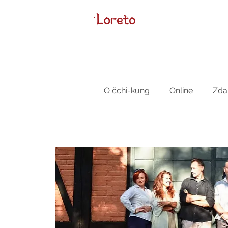
O čchi-kung
Online
Zda