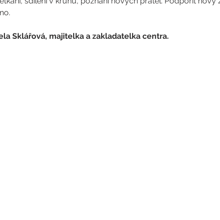
tkání, sdílení v kruhu, poznání nových přátel. Podpořit nový 
no. 
la Sklářová, majitelka a zakladatelka centra.