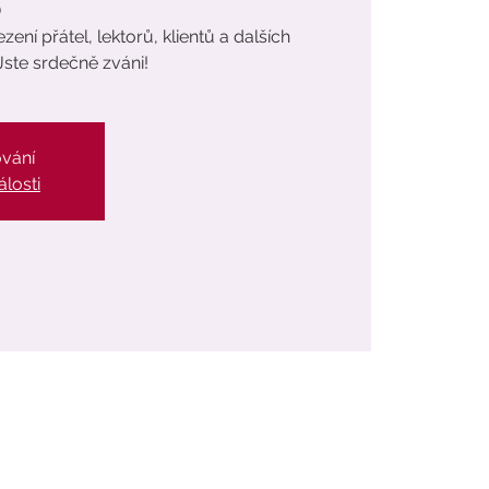
)
ení přátel, lektorů, klientů a dalších
Jste srdečně zváni!
ování
álosti