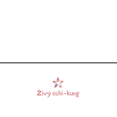
 E-mail:
info@zivycchikung.cz
Centrumloreto