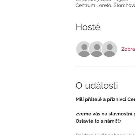
Centrum Loreto, Štorchov
Hosté
Zobraz
O události
Milí přátelé a příznivci Ce
zveme vás na slavnostní p
Oslavte to s námi!✨