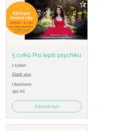
5 cviků Pro lepší psychiku
1 týden
Zjistit více
Ukončeno
350
350 Kč
českých
korun
Zobrazit kurz