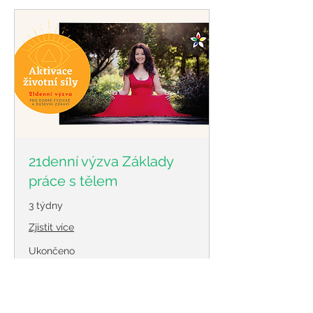
21denní výzva Základy
práce s tělem
3 týdny
Zjistit více
Ukončeno
650
650 Kč
českých
korun
Zobrazit kurz