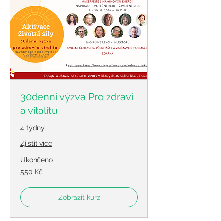
30denní výzva Pro zdraví
a vitalitu
4 týdny
Zjistit více
Ukončeno
550
550 Kč
českých
korun
Zobrazit kurz