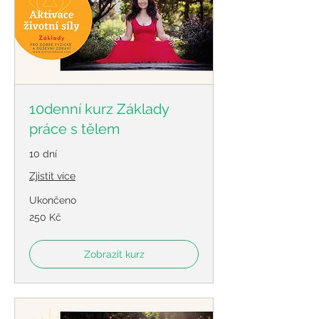
10denní kurz Základy
práce s tělem
10 dní
Zjistit více
Ukončeno
250
250 Kč
českých
korun
Zobrazit kurz