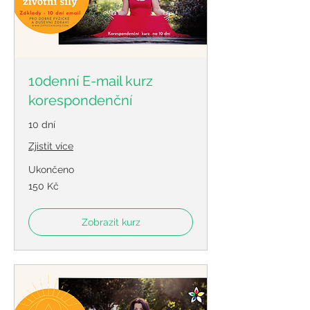
10denní E-mail kurz
korespondenční
10 dní
Zjistit více
Ukončeno
150
150 Kč
českých
korun
Zobrazit kurz