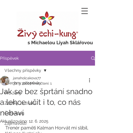
s Michaelou Liyah Sklářovou
Příspěvek
Všechny příspěvky
janaholcakova77
Všechny příspěvky
30. 3. 2020
Minut čtení: 1
Jak se bez šprtání snadno
Pro ženy
a lehce učit i to, co nás
Zážitky ze života
nebaví
Čchi-kung
Aktualizováno:
12. 6. 2025
Zajímavosti
Trenér paměti Kalman Horvát mi slíbil, 