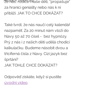
Aktivace životní síly
že nás, rodiče i naše děti, "propašuje” 
za hranici geniality nebo nás k ní 
přiblíží. JAK TO CHCE DOKÁZAT?
Také tvrdí, že nás naučí celý kalendář 
nazpaměť. Za 20 minut nám vloží do 
hlavy 50 až 70 čísel -  bez hypnózy. 
Prý z nás i z našich dětí udělá chodící 
kalkulačku. Budeme násobit dvou a 
tříciferná čísla z hlavy. Cizí jazyk bez 
šprtání? 
JAK TOHLE CHCE DOKÁZAT?
Odpověď získáte, když si pustíte 
úvodní video
.